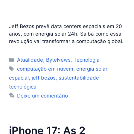
Jeff Bezos prevê data centers espaciais em 20
anos, com energia solar 24h. Saiba como essa
revolução vai transformar a computação global.
Categorias
Atualidade
,
ByteNews
,
Tecnologia
Tags
computação em nuvem
,
energia solar
espacial
,
jeff bezos
,
sustentabilidade
tecnológica
Deixe um comentário
iPhone 17: As 2