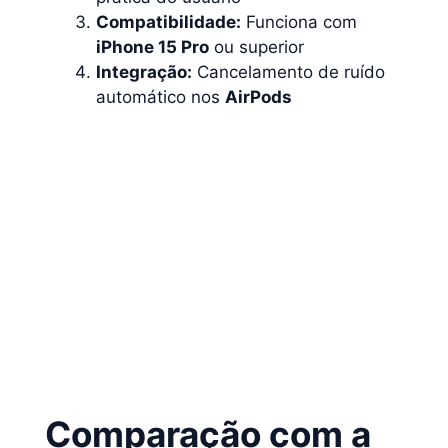
Compatibilidade:
Funciona com
iPhone 15 Pro
ou superior
Integração:
Cancelamento de ruído
automático nos
AirPods
Curtiu?
Então, Veja Também 👇🏼
iPad Substitui MacBook? iPadOS 26
Inova a Produtividade Móvel
Comparação com a