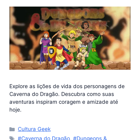
Explore as lições de vida dos personagens de
Caverna do Dragão. Descubra como suas
aventuras inspiram coragem e amizade até
hoje.
Categorias
Cultura Geek
Tags
#Caverna do Dragão
,
#Dungeons &