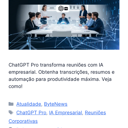
ChatGPT Pro transforma reuniões com IA
empresarial. Obtenha transcrições, resumos e
automação para produtividade máxima. Veja
como!
Categorias
Atualidade
,
ByteNews
Tags
ChatGPT Pro
,
IA Empresarial
,
Reuniões
Corporativas