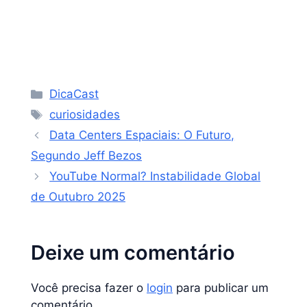
chantagem para não ser desligada!
Categorias
DicaCast
Tags
curiosidades
Data Centers Espaciais: O Futuro,
Segundo Jeff Bezos
YouTube Normal? Instabilidade Global
de Outubro 2025
Deixe um comentário
Você precisa fazer o
login
para publicar um
comentário.