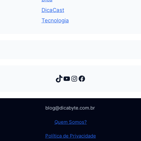
DicaCast
Tecnologia
TikTok
Youtube
Instagram
Facebook
blog@dicabyte.com.br
Quem Somos?
Política de Privacidade