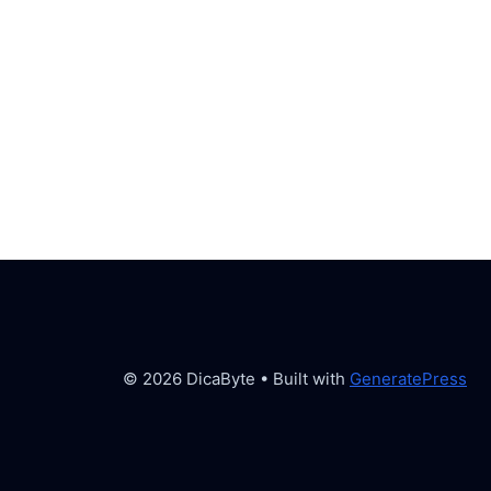
© 2026 DicaByte
• Built with
GeneratePress