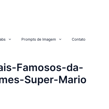
abs
Prompts de Imagem
Contato
ais-Famosos-da-
ames-Super-Mario