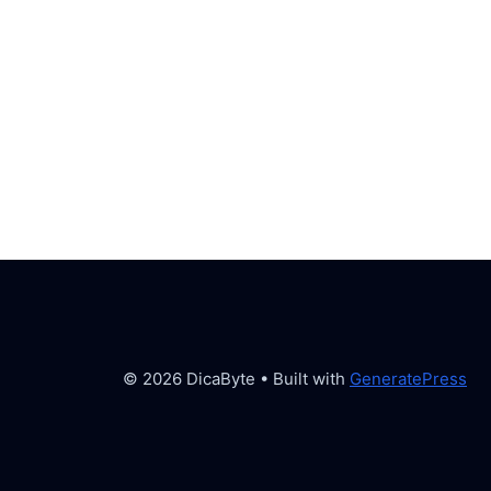
© 2026 DicaByte
• Built with
GeneratePress