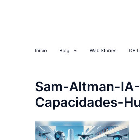
Início
Blog
Web Stories
DB L
Sam-Altman-IA-
Capacidades-H