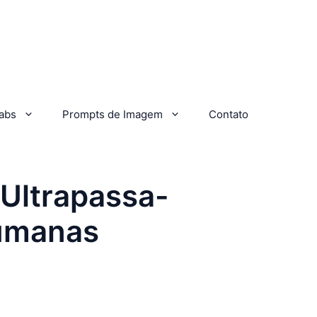
abs
Prompts de Imagem
Contato
Ultrapassa-
umanas