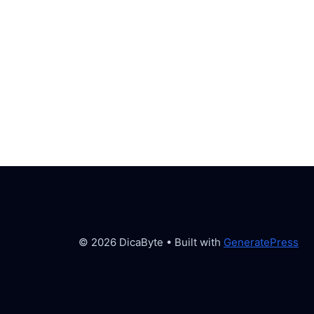
© 2026 DicaByte
• Built with
GeneratePress