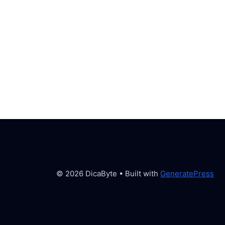
© 2026 DicaByte
• Built with
GeneratePress