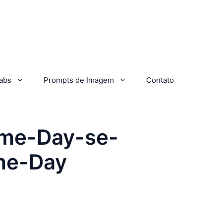
abs
Prompts de Imagem
Contato
me-Day-se-
me-Day