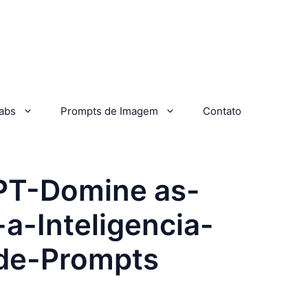
abs
Prompts de Imagem
Contato
PT-Domine as-
a-Inteligencia-
-de-Prompts