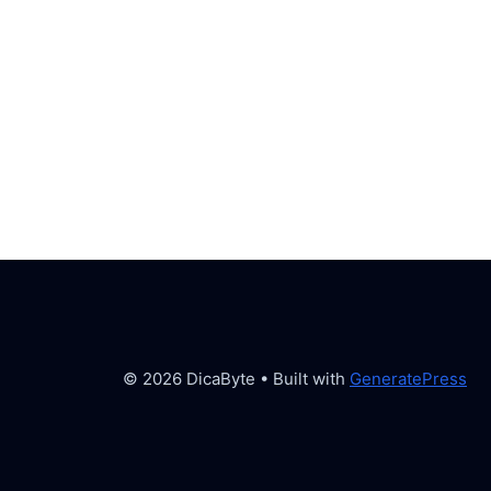
© 2026 DicaByte
• Built with
GeneratePress