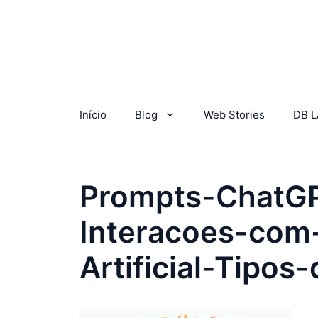
Início
Blog
Web Stories
DB L
Prompts-ChatG
Interacoes-com-
Artificial-Tipos