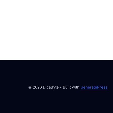
© 2026 DicaByte
• Built with
GeneratePress