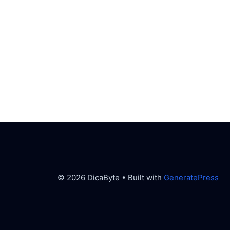
© 2026 DicaByte
• Built with
GeneratePress