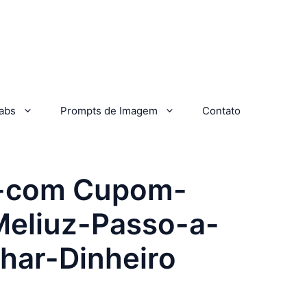
abs
Prompts de Imagem
Contato
o-com Cupom-
Meliuz-Passo-a-
har-Dinheiro