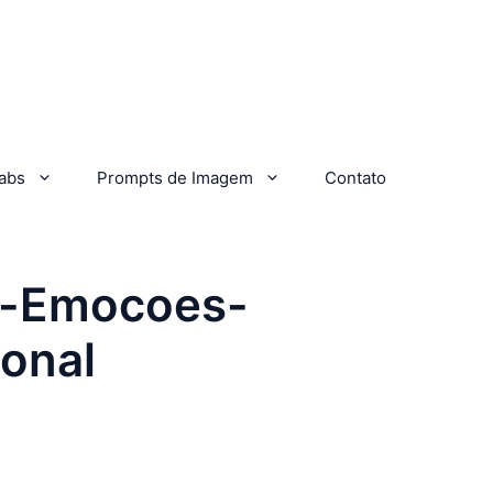
abs
Prompts de Imagem
Contato
e-Emocoes-
ional