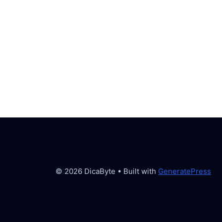
© 2026 DicaByte
• Built with
GeneratePress