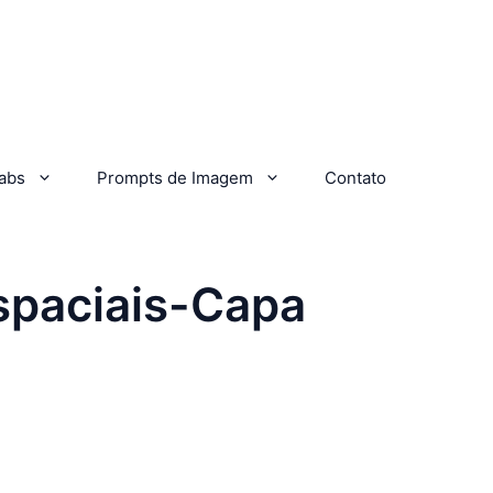
abs
Prompts de Imagem
Contato
spaciais-Capa