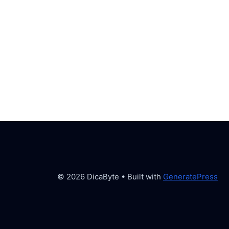
© 2026 DicaByte
• Built with
GeneratePress