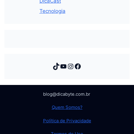
DicaCast
Tecnologia
TikTok
Youtube
Instagram
Facebook
blog@dicabyte.com.br
Quem Somos?
Política de Privacidade
Termos de Uso