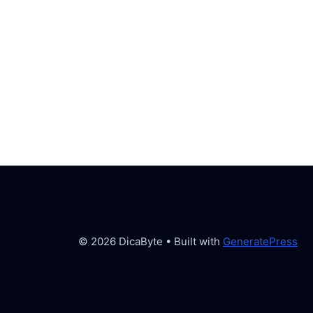
© 2026 DicaByte
• Built with
GeneratePress