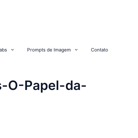
abs
Prompts de Imagem
Contato
s-O-Papel-da-