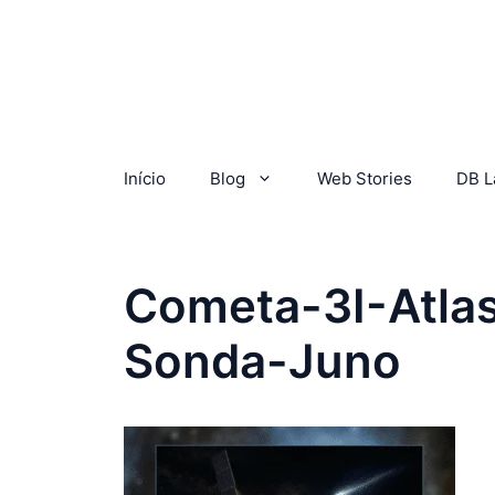
Início
Blog
Web Stories
DB L
Cometa-3I-Atla
Sonda-Juno