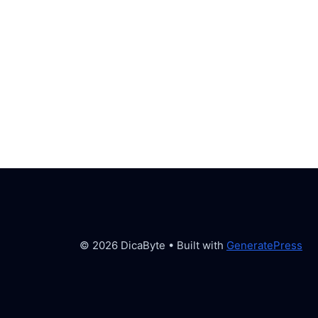
© 2026 DicaByte
• Built with
GeneratePress